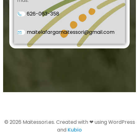
más.
626-063-358
maitelafargamaitessori@gmail.com
© 2026 Maitessori.es. Created with ❤ using WordPress
and
Kubio