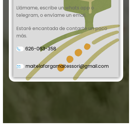
Llámame, escribe un whats app o
telegram, o envíame un email.
Estaré encantada de contarte un poco
más.
626-063-358
maitelafargamaitessori@gmail.com